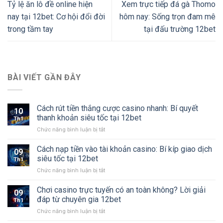
Tỷ lệ ăn lô đề online hiện
Xem trực tiếp đá gà Thomo
nay tại 12bet: Cơ hội đổi đời
hôm nay: Sống trọn đam mê
trong tầm tay
tại đấu trường 12bet
BÀI VIẾT GẦN ĐÂY
Cách rút tiền thắng cược casino nhanh: Bí quyết
10
thanh khoản siêu tốc tại 12bet
Th1
Chức năng bình luận bị tắt
ở
Cách
rút
Cách nạp tiền vào tài khoản casino: Bí kíp giao dịch
09
tiền
siêu tốc tại 12bet
Th1
thắng
Chức năng bình luận bị tắt
ở
cược
Cách
casino
nạp
Chơi casino trực tuyến có an toàn không? Lời giải
nhanh:
09
tiền
Bí
đáp từ chuyên gia 12bet
Th1
vào
quyết
Chức năng bình luận bị tắt
ở
tài
thanh
Chơi
khoản
khoản