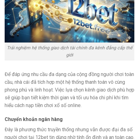
Trải nghiệm hệ thống giao dịch tài chính đa kênh đẳng cấp thế
giới
Để đáp ứng nhu cầu đa dạng của cộng đồng người chơi toàn
cầu, nhà cái đã tích hợp một hệ thống thanh toán vô cùng
phong phú và linh hoạt. Việc lựa chọn kênh giao dịch phù hợp
sẽ giúp bạn tiết kiệm thời gian và tối ưu hóa chi phí khi tìm
hiểu cách nạp tiền chơi xổ số online.
Chuyển khoản ngân hàng
Đây là phương thức truyền thống nhưng vẫn được đại đa số
người chơi tại 12bet tin dùng nhờ tính ổn định và an toàn cao.