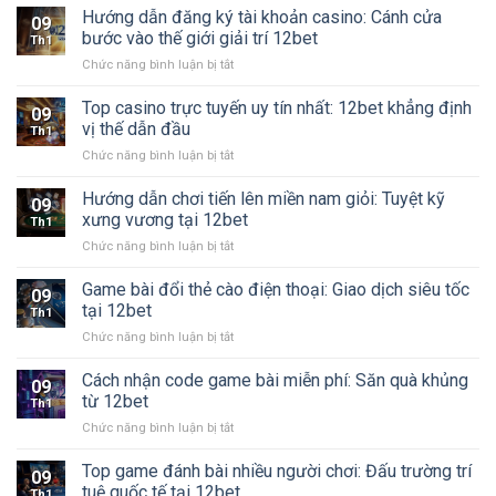
casino
Hướng dẫn đăng ký tài khoản casino: Cánh cửa
casino:
siêu
09
trực
Bí
bước vào thế giới giải trí 12bet
tốc
Th1
tuyến
kíp
tại
Chức năng bình luận bị tắt
ở
có
giao
12bet
Hướng
an
dịch
dẫn
Top casino trực tuyến uy tín nhất: 12bet khẳng định
toàn
siêu
09
đăng
không?
vị thế dẫn đầu
tốc
Th1
ký
Lời
tại
Chức năng bình luận bị tắt
ở
tài
giải
12bet
Top
khoản
đáp
casino
Hướng dẫn chơi tiến lên miền nam giỏi: Tuyệt kỹ
casino:
từ
09
trực
Cánh
xưng vương tại 12bet
chuyên
Th1
tuyến
cửa
gia
Chức năng bình luận bị tắt
ở
uy
bước
12bet
Hướng
tín
vào
dẫn
Game bài đổi thẻ cào điện thoại: Giao dịch siêu tốc
nhất:
thế
09
chơi
12bet
tại 12bet
giới
Th1
tiến
khẳng
giải
Chức năng bình luận bị tắt
ở
lên
định
trí
Game
miền
vị
12bet
bài
Cách nhận code game bài miễn phí: Săn quà khủng
nam
thế
09
đổi
giỏi:
từ 12bet
dẫn
Th1
thẻ
Tuyệt
đầu
Chức năng bình luận bị tắt
ở
cào
kỹ
Cách
điện
xưng
nhận
Top game đánh bài nhiều người chơi: Đấu trường trí
thoại:
vương
09
code
Giao
tuệ quốc tế tại 12bet
tại
Th1