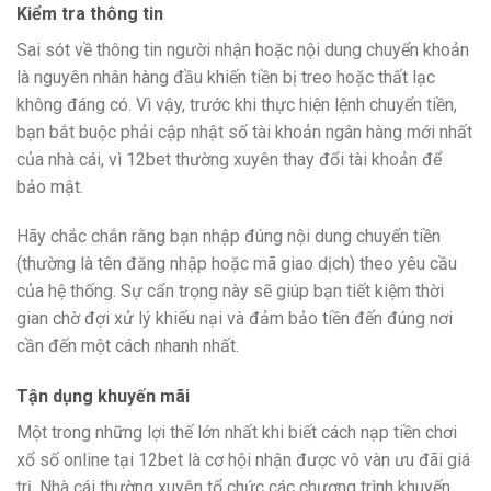
Kiểm tra thông tin
Sai sót về thông tin người nhận hoặc nội dung chuyển khoản
là nguyên nhân hàng đầu khiến tiền bị treo hoặc thất lạc
không đáng có. Vì vậy, trước khi thực hiện lệnh chuyển tiền,
bạn bắt buộc phải cập nhật số tài khoản ngân hàng mới nhất
của nhà cái, vì 12bet thường xuyên thay đổi tài khoản để
bảo mật.
Hãy chắc chắn rằng bạn nhập đúng nội dung chuyển tiền
(thường là tên đăng nhập hoặc mã giao dịch) theo yêu cầu
của hệ thống. Sự cẩn trọng này sẽ giúp bạn tiết kiệm thời
gian chờ đợi xử lý khiếu nại và đảm bảo tiền đến đúng nơi
cần đến một cách nhanh nhất.
Tận dụng khuyến mãi
Một trong những lợi thế lớn nhất khi biết cách nạp tiền chơi
xổ số online tại 12bet là cơ hội nhận được vô vàn ưu đãi giá
trị. Nhà cái thường xuyên tổ chức các chương trình khuyến