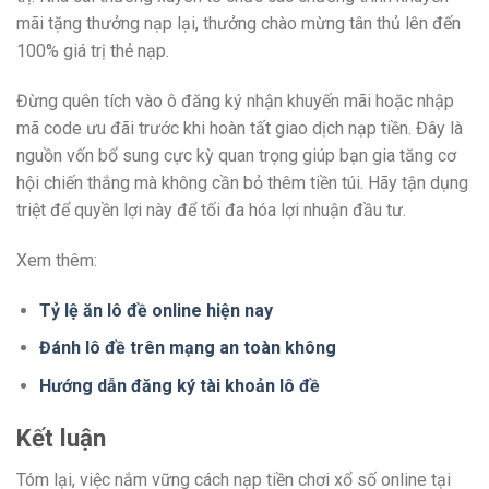
mãi tặng thưởng nạp lại, thưởng chào mừng tân thủ lên đến
100% giá trị thẻ nạp.
Đừng quên tích vào ô đăng ký nhận khuyến mãi hoặc nhập
mã code ưu đãi trước khi hoàn tất giao dịch nạp tiền. Đây là
nguồn vốn bổ sung cực kỳ quan trọng giúp bạn gia tăng cơ
hội chiến thắng mà không cần bỏ thêm tiền túi. Hãy tận dụng
triệt để quyền lợi này để tối đa hóa lợi nhuận đầu tư.
Xem thêm:
Tỷ lệ ăn lô đề online hiện nay
Đánh lô đề trên mạng an toàn không
Hướng dẫn đăng ký tài khoản lô đề
Kết luận
Tóm lại, việc nắm vững cách nạp tiền chơi xổ số online tại