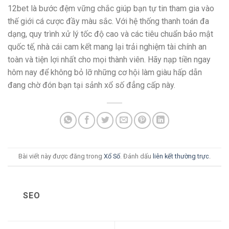
12bet là bước đệm vững chắc giúp bạn tự tin tham gia vào
thế giới cá cược đầy màu sắc. Với hệ thống thanh toán đa
dạng, quy trình xử lý tốc độ cao và các tiêu chuẩn bảo mật
quốc tế, nhà cái cam kết mang lại trải nghiệm tài chính an
toàn và tiện lợi nhất cho mọi thành viên. Hãy nạp tiền ngay
hôm nay để không bỏ lỡ những cơ hội làm giàu hấp dẫn
đang chờ đón bạn tại sảnh xổ số đẳng cấp này.
Bài viết này được đăng trong
Xổ Số
. Đánh dấu
liên kết thường trực
.
SEO