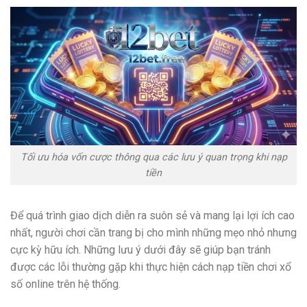
Tối ưu hóa vốn cược thông qua các lưu ý quan trọng khi nạp
tiền
Để quá trình giao dịch diễn ra suôn sẻ và mang lại lợi ích cao
nhất, người chơi cần trang bị cho mình những mẹo nhỏ nhưng
cực kỳ hữu ích. Những lưu ý dưới đây sẽ giúp bạn tránh
được các lỗi thường gặp khi thực hiện cách nạp tiền chơi xổ
số online trên hệ thống.