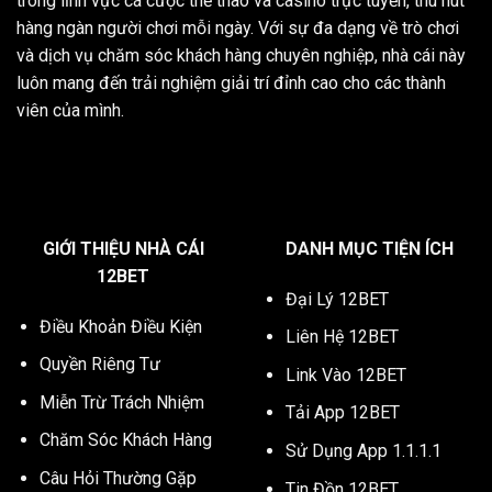
trong lĩnh vực cá cược thể thao và casino trực tuyến, thu hút
hàng ngàn người chơi mỗi ngày. Với sự đa dạng về trò chơi
và dịch vụ chăm sóc khách hàng chuyên nghiệp, nhà cái này
luôn mang đến trải nghiệm giải trí đỉnh cao cho các thành
viên của mình.
GIỚI THIỆU NHÀ CÁI
DANH MỤC TIỆN ÍCH
12BET
Đại Lý 12BET
Điều Khoản Điều Kiện
Liên Hệ 12BET
Quyền Riêng Tư
Link Vào 12BET
Miễn Trừ Trách Nhiệm
Tải App 12BET
Chăm Sóc Khách Hàng
Sử Dụng App 1.1.1.1
Câu Hỏi Thường Gặp
Tin Đồn 12BET