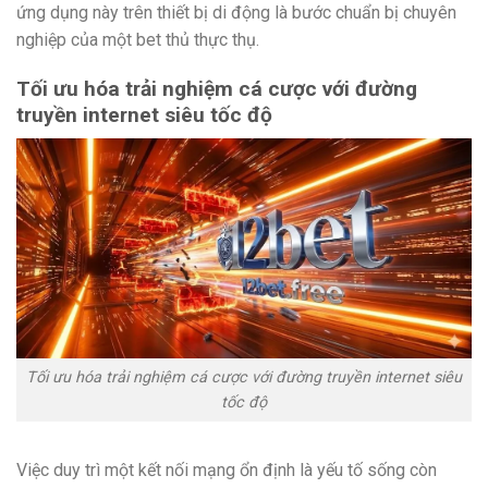
ứng dụng này trên thiết bị di động là bước chuẩn bị chuyên
nghiệp của một bet thủ thực thụ.
Tối ưu hóa trải nghiệm cá cược với đường
truyền internet siêu tốc độ
Tối ưu hóa trải nghiệm cá cược với đường truyền internet siêu
tốc độ
Việc duy trì một kết nối mạng ổn định là yếu tố sống còn