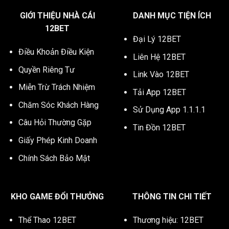
GIỚI THIỆU NHÀ CÁI
DANH MỤC TIỆN ÍCH
12BET
Đại Lý 12BET
Điều Khoản Điều Kiện
Liên Hệ 12BET
Quyền Riêng Tư
Link Vào 12BET
Miễn Trừ Trách Nhiệm
Tải App 12BET
Chăm Sóc Khách Hàng
Sử Dụng App 1.1.1.1
Câu Hỏi Thường Gặp
Tin Đồn 12BET
Giấy Phép Kinh Doanh
Chính Sách Bảo Mật
KHO GAME ĐỔI THƯỞNG
THÔNG TIN CHI TIẾT
Thể Thao 12BET
Thương hiệu: 12BET