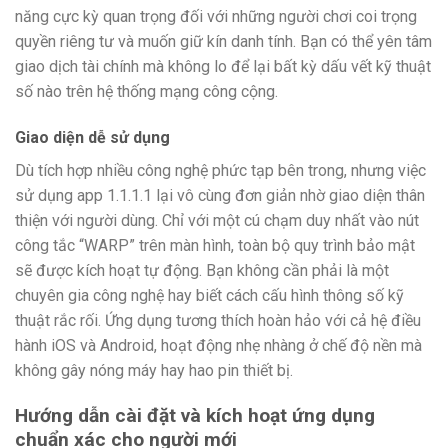
năng cực kỳ quan trọng đối với những người chơi coi trọng
quyền riêng tư và muốn giữ kín danh tính. Bạn có thể yên tâm
giao dịch tài chính mà không lo để lại bất kỳ dấu vết kỹ thuật
số nào trên hệ thống mạng công cộng.
Giao diện dễ sử dụng
Dù tích hợp nhiều công nghệ phức tạp bên trong, nhưng việc
sử dụng app 1.1.1.1 lại vô cùng đơn giản nhờ giao diện thân
thiện với người dùng. Chỉ với một cú chạm duy nhất vào nút
công tắc “WARP” trên màn hình, toàn bộ quy trình bảo mật
sẽ được kích hoạt tự động. Bạn không cần phải là một
chuyên gia công nghệ hay biết cách cấu hình thông số kỹ
thuật rắc rối. Ứng dụng tương thích hoàn hảo với cả hệ điều
hành iOS và Android, hoạt động nhẹ nhàng ở chế độ nền mà
không gây nóng máy hay hao pin thiết bị.
Hướng dẫn cài đặt và kích hoạt ứng dụng
chuẩn xác cho người mới