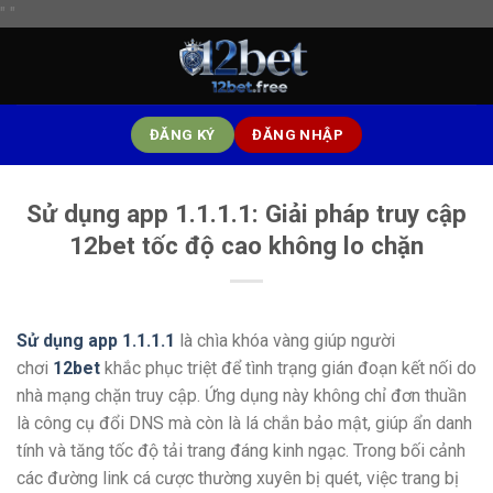
"
"
Bỏ
qua
nội
dung
ĐĂNG KÝ
ĐĂNG NHẬP
Sử dụng app 1.1.1.1: Giải pháp truy cập
12bet tốc độ cao không lo chặn
Sử dụng app 1.1.1.1
là chìa khóa vàng giúp người
chơi
12bet
khắc phục triệt để tình trạng gián đoạn kết nối do
nhà mạng chặn truy cập. Ứng dụng này không chỉ đơn thuần
là công cụ đổi DNS mà còn là lá chắn bảo mật, giúp ẩn danh
tính và tăng tốc độ tải trang đáng kinh ngạc. Trong bối cảnh
các đường link cá cược thường xuyên bị quét, việc trang bị