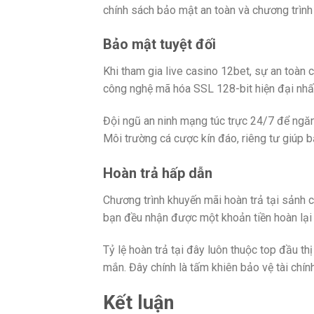
chính sách bảo mật an toàn và chương trình 
Bảo mật tuyệt đối
Khi tham gia live casino 12bet, sự an toàn 
công nghệ mã hóa SSL 128-bit hiện đại nhất 
Đội ngũ an ninh mạng túc trực 24/7 để ngăn
Môi trường cá cược kín đáo, riêng tư giúp b
Hoàn trả hấp dẫn
Chương trình khuyến mãi hoàn trả tại sảnh c
bạn đều nhận được một khoản tiền hoàn lại 
Tỷ lệ hoàn trả tại đây luôn thuộc top đầu t
mắn. Đây chính là tấm khiên bảo vệ tài chính
Kết luận