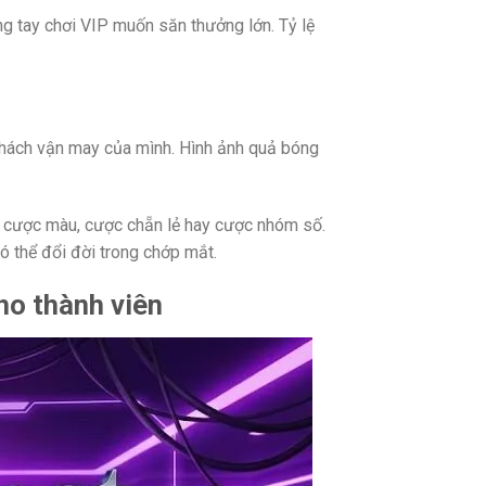
ng tay chơi VIP muốn săn thưởng lớn. Tỷ lệ
thách vận may của mình. Hình ảnh quả bóng
ư cược màu, cược chẵn lẻ hay cược nhóm số.
có thể đổi đời trong chớp mắt.
ho thành viên