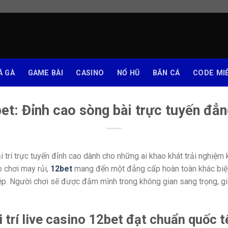
Á GÀ
GAME BÀI
CASINO
NỔ HŨ
BẮN CÁ
CODE MIỄ
et: Đỉnh cao sòng bài trực tuyến đẳ
i trí trực tuyến đỉnh cao dành cho những ai khao khát trải nghiệ
ò chơi may rủi,
12bet
mang đến một đẳng cấp hoàn toàn khác biệt
ệp. Người chơi sẽ được đắm mình trong không gian sang trọng, gi
 trí live casino 12bet đạt chuẩn quốc t