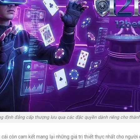
g định đẳng cấp thượng lưu qua các đặc quyền dành riêng cho thành
hà cái còn cam kết mang lại những giá trị thiết thực nhất cho người