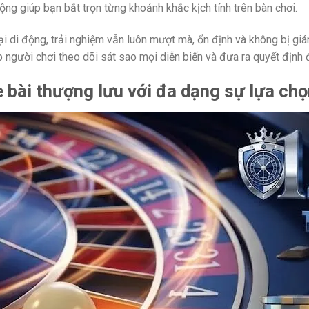
ng giúp bạn bắt trọn từng khoảnh khắc kịch tính trên bàn chơi.
ại di động, trải nghiệm vẫn luôn mượt mà, ổn định và không bị g
người chơi theo dõi sát sao mọi diễn biến và đưa ra quyết định đ
 bài thượng lưu với đa dạng sự lựa chọ