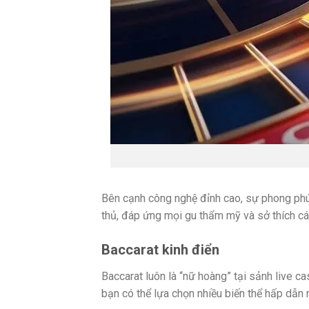
Bên cạnh công nghệ đỉnh cao, sự phong phú v
thủ, đáp ứng mọi gu thẩm mỹ và sở thích cá
Baccarat kinh điển
Baccarat luôn là “nữ hoàng” tại sảnh live c
bạn có thể lựa chọn nhiều biến thể hấp dẫn