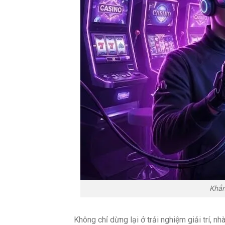
Khẳn
Không chỉ dừng lại ở trải nghiệm giải trí, n