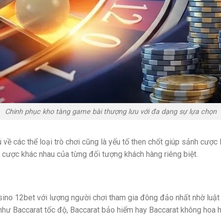
Chinh phục kho tàng game bài thượng lưu với đa dạng sự lựa chọn
ề các thể loại trò chơi cũng là yếu tố then chốt giúp sảnh cược 
 cược khác nhau của từng đối tượng khách hàng riêng biệt.
asino 12bet với lượng người chơi tham gia đông đảo nhất nhờ luật
 như Baccarat tốc độ, Baccarat bảo hiểm hay Baccarat không hoa h