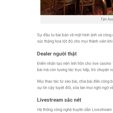
Tận hưở
Sự đầu tư bài bản về mặt hình ảnh và công n
xúc thăng hoa tột độ cho mọi thành viên khi
Dealer người thật
Điểm nhấn tạo nên linh hồn cho live casino
bài mà còn tương tác trực tiếp, trò chuyện 
Mọi thao tác từ xào bài, chia bài đến công 
sự tin cậy tuyệt đối, xóa tan mọi nghi ngờ 
Livestream sắc nét
Hệ thống công nghệ truyền dẫn Livestream tạ