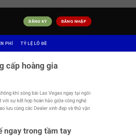
ĐĂNG KÝ
ĐĂNG NHẬP
N PHÍ
TỶ LỆ LÔ ĐỀ
ng cấp hoàng gia
m không khí sòng bài Las Vegas ngay tại ngôi
 với sự kết hợp hoàn hảo giữa công nghệ
ao lưu cùng các Dealer xinh đẹp và thử vận
ế ngay trong tầm tay