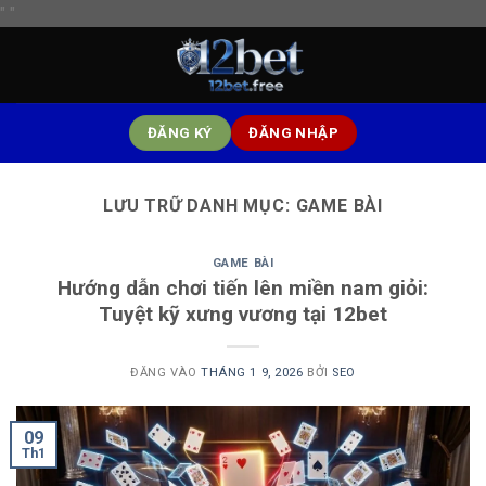
"
"
Bỏ
qua
nội
dung
ĐĂNG KÝ
ĐĂNG NHẬP
LƯU TRỮ DANH MỤC:
GAME BÀI
GAME BÀI
Hướng dẫn chơi tiến lên miền nam giỏi:
Tuyệt kỹ xưng vương tại 12bet
ĐĂNG VÀO
THÁNG 1 9, 2026
BỞI
SEO
09
Th1