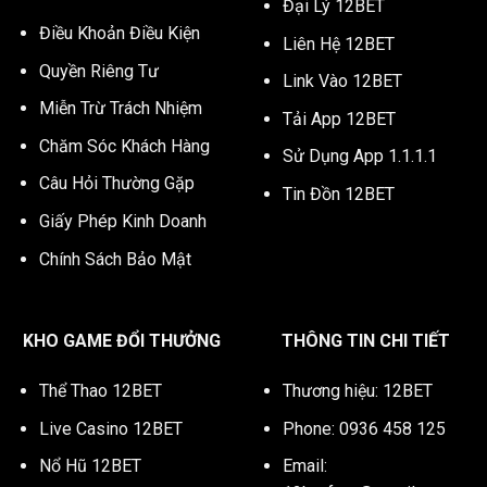
Đại Lý 12BET
Điều Khoản Điều Kiện
Liên Hệ 12BET
Quyền Riêng Tư
Link Vào 12BET
Miễn Trừ Trách Nhiệm
Tải App 12BET
Chăm Sóc Khách Hàng
Sử Dụng App 1.1.1.1
Câu Hỏi Thường Gặp
Tin Đồn 12BET
Giấy Phép Kinh Doanh
Chính Sách Bảo Mật
KHO GAME ĐỔI THƯỞNG
THÔNG TIN CHI TIẾT
Thể Thao 12BET
Thương hiệu: 12BET
Live Casino 12BET
Phone: 0936 458 125
Nổ Hũ 12BET
Email: