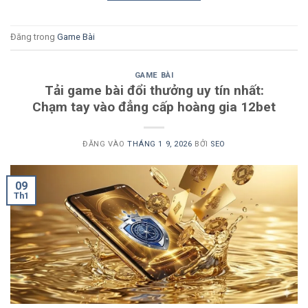
Đăng trong
Game Bài
GAME BÀI
Tải game bài đổi thưởng uy tín nhất:
Chạm tay vào đẳng cấp hoàng gia 12bet
ĐĂNG VÀO
THÁNG 1 9, 2026
BỞI
SEO
09
Th1