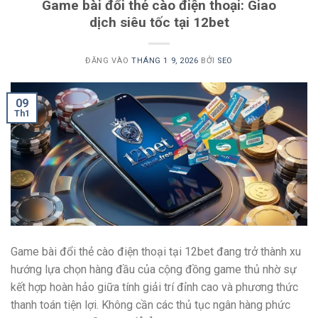
Game bài đổi thẻ cào điện thoại: Giao
dịch siêu tốc tại 12bet
ĐĂNG VÀO
THÁNG 1 9, 2026
BỞI
SEO
09
Th1
Game bài đổi thẻ cào điện thoại tại 12bet đang trở thành xu
hướng lựa chọn hàng đầu của cộng đồng game thủ nhờ sự
kết hợp hoàn hảo giữa tính giải trí đỉnh cao và phương thức
thanh toán tiện lợi. Không cần các thủ tục ngân hàng phức