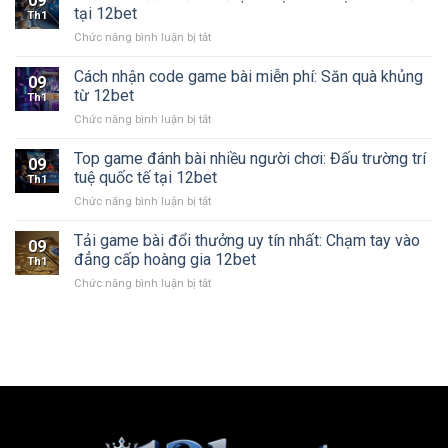
09
chơi
12bet
tại 12bet
giới
Th1
tiến
khẳng
giải
Chức năng bình luận bị tắt
ở
lên
định
trí
Game
miền
vị
12bet
bài
Cách nhận code game bài miễn phí: Săn quà khủng
nam
thế
09
đổi
giỏi:
từ 12bet
dẫn
Th1
thẻ
Tuyệt
đầu
Chức năng bình luận bị tắt
ở
cào
kỹ
Cách
điện
xưng
nhận
Top game đánh bài nhiều người chơi: Đấu trường trí
thoại:
vương
09
code
Giao
tuệ quốc tế tại 12bet
tại
Th1
game
dịch
12bet
Chức năng bình luận bị tắt
ở
bài
siêu
Top
miễn
tốc
game
Tải game bài đổi thưởng uy tín nhất: Chạm tay vào
phí:
tại
09
đánh
Săn
đẳng cấp hoàng gia 12bet
12bet
Th1
bài
quà
Chức năng bình luận bị tắt
ở
nhiều
khủng
Tải
người
từ
game
chơi:
12bet
bài
Đấu
đổi
trường
thưởng
trí
uy
tuệ
tín
quốc
nhất:
tế
Chạm
tại