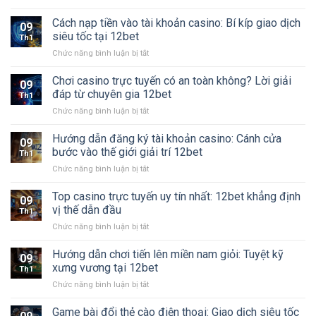
Cách
rút
Cách nạp tiền vào tài khoản casino: Bí kíp giao dịch
09
tiền
siêu tốc tại 12bet
Th1
thắng
Chức năng bình luận bị tắt
ở
cược
Cách
casino
nạp
Chơi casino trực tuyến có an toàn không? Lời giải
nhanh:
09
tiền
Bí
đáp từ chuyên gia 12bet
Th1
vào
quyết
Chức năng bình luận bị tắt
ở
tài
thanh
Chơi
khoản
khoản
casino
Hướng dẫn đăng ký tài khoản casino: Cánh cửa
casino:
siêu
09
trực
Bí
bước vào thế giới giải trí 12bet
tốc
Th1
tuyến
kíp
tại
Chức năng bình luận bị tắt
ở
có
giao
12bet
Hướng
an
dịch
dẫn
Top casino trực tuyến uy tín nhất: 12bet khẳng định
toàn
siêu
09
đăng
không?
vị thế dẫn đầu
tốc
Th1
ký
Lời
tại
Chức năng bình luận bị tắt
ở
tài
giải
12bet
Top
khoản
đáp
casino
Hướng dẫn chơi tiến lên miền nam giỏi: Tuyệt kỹ
casino:
từ
09
trực
Cánh
xưng vương tại 12bet
chuyên
Th1
tuyến
cửa
gia
Chức năng bình luận bị tắt
ở
uy
bước
12bet
Hướng
tín
vào
dẫn
Game bài đổi thẻ cào điện thoại: Giao dịch siêu tốc
nhất:
thế