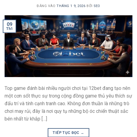
ĐĂNG VÀO
THÁNG 1 9, 2026
BỞI
SEO
09
Th1
Top game đánh bài nhiều người chơi tại 12bet đang tạo nên
một cơn sốt thực sự trong cộng đồng game thủ yêu thích sự
đấu trí và tính cạnh tranh cao. Không đơn thuần là những trò
chơi may rủi, đây là nơi quy tụ những bộ óc chiến thuật sắc
bén nhất từ khắp […]
TIẾP TỤC ĐỌC
→