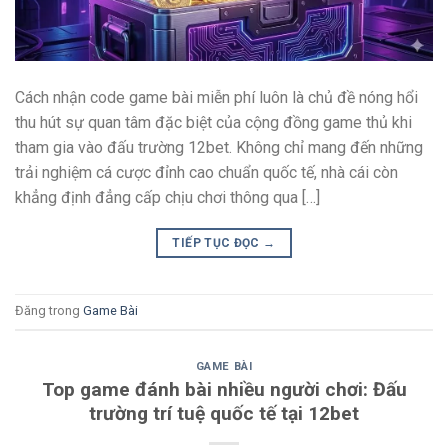
Cách nhận code game bài miễn phí luôn là chủ đề nóng hổi
thu hút sự quan tâm đặc biệt của cộng đồng game thủ khi
tham gia vào đấu trường 12bet. Không chỉ mang đến những
trải nghiệm cá cược đỉnh cao chuẩn quốc tế, nhà cái còn
khẳng định đẳng cấp chịu chơi thông qua […]
TIẾP TỤC ĐỌC
→
Đăng trong
Game Bài
GAME BÀI
Top game đánh bài nhiều người chơi: Đấu
trường trí tuệ quốc tế tại 12bet