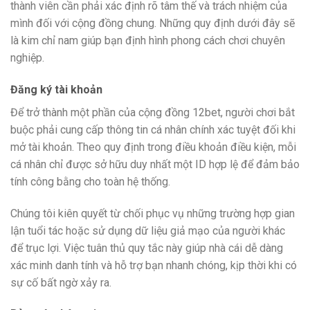
thành viên cần phải xác định rõ tâm thế và trách nhiệm của
mình đối với cộng đồng chung. Những quy định dưới đây sẽ
là kim chỉ nam giúp bạn định hình phong cách chơi chuyên
nghiệp.
Đăng ký tài khoản
Để trở thành một phần của cộng đồng 12bet, người chơi bắt
buộc phải cung cấp thông tin cá nhân chính xác tuyệt đối khi
mở tài khoản. Theo quy định trong điều khoản điều kiện, mỗi
cá nhân chỉ được sở hữu duy nhất một ID hợp lệ để đảm bảo
tính công bằng cho toàn hệ thống.
Chúng tôi kiên quyết từ chối phục vụ những trường hợp gian
lận tuổi tác hoặc sử dụng dữ liệu giả mạo của người khác
để trục lợi. Việc tuân thủ quy tắc này giúp nhà cái dễ dàng
xác minh danh tính và hỗ trợ bạn nhanh chóng, kịp thời khi có
sự cố bất ngờ xảy ra.