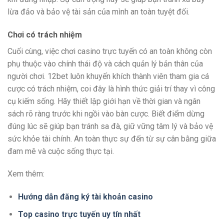
lừa đảo và bảo vệ tài sản của mình an toàn tuyệt đối.
Chơi có trách nhiệm
Cuối cùng, việc chơi casino trực tuyến có an toàn không còn
phụ thuộc vào chính thái độ và cách quản lý bản thân của
người chơi. 12bet luôn khuyến khích thành viên tham gia cá
cược có trách nhiệm, coi đây là hình thức giải trí thay vì công
cụ kiếm sống. Hãy thiết lập giới hạn về thời gian và ngân
sách rõ ràng trước khi ngồi vào bàn cược. Biết điểm dừng
đúng lúc sẽ giúp bạn tránh sa đà, giữ vững tâm lý và bảo vệ
sức khỏe tài chính. An toàn thực sự đến từ sự cân bằng giữa
đam mê và cuộc sống thực tại.
Xem thêm:
Hướng dẫn đăng ký tài khoản casino
Top casino trực tuyến uy tín nhất