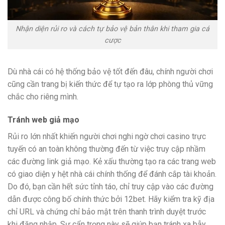
Nhận diện rủi ro và cách tự bảo vệ bản thân khi tham gia cá
cược
Dù nhà cái có hệ thống bảo vệ tốt đến đâu, chính người chơi
cũng cần trang bị kiến thức để tự tạo ra lớp phòng thủ vững
chắc cho riêng mình.
Tránh web giả mạo
Rủi ro lớn nhất khiến người chơi nghi ngờ chơi casino trực
tuyến có an toàn không thường đến từ việc truy cập nhầm
các đường link giả mạo. Kẻ xấu thường tạo ra các trang web
có giao diện y hệt nhà cái chính thống để đánh cắp tài khoản.
Do đó, bạn cần hết sức tỉnh táo, chỉ truy cập vào các đường
dẫn được công bố chính thức bởi 12bet. Hãy kiểm tra kỹ địa
chỉ URL và chứng chỉ bảo mật trên thanh trình duyệt trước
khi đăng nhập. Sự cẩn trọng này sẽ giúp bạn tránh xa bẫy