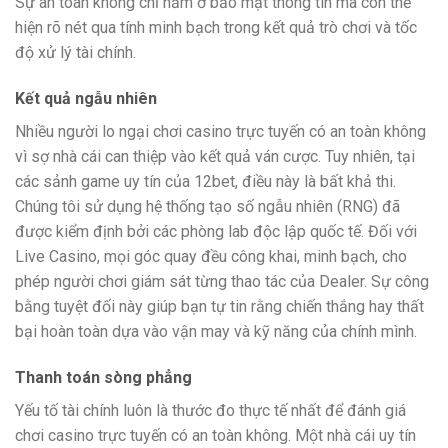
Sự an toàn không chỉ nằm ở bảo mật thông tin mà còn thể
hiện rõ nét qua tính minh bạch trong kết quả trò chơi và tốc
độ xử lý tài chính.
Kết quả ngẫu nhiên
Nhiều người lo ngại chơi casino trực tuyến có an toàn không
vì sợ nhà cái can thiệp vào kết quả ván cược. Tuy nhiên, tại
các sảnh game uy tín của 12bet, điều này là bất khả thi.
Chúng tôi sử dụng hệ thống tạo số ngẫu nhiên (RNG) đã
được kiểm định bởi các phòng lab độc lập quốc tế. Đối với
Live Casino, mọi góc quay đều công khai, minh bạch, cho
phép người chơi giám sát từng thao tác của Dealer. Sự công
bằng tuyệt đối này giúp bạn tự tin rằng chiến thắng hay thất
bại hoàn toàn dựa vào vận may và kỹ năng của chính mình.
Thanh toán sòng phẳng
Yếu tố tài chính luôn là thước đo thực tế nhất để đánh giá
chơi casino trực tuyến có an toàn không. Một nhà cái uy tín