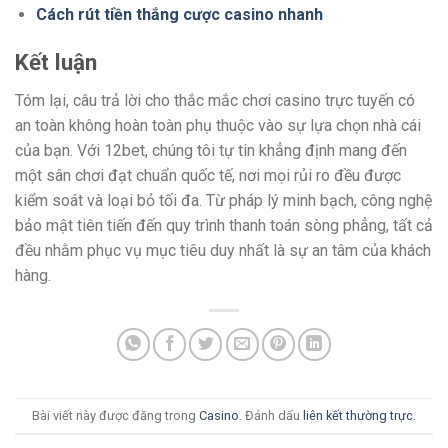
Cách rút tiền thắng cược casino nhanh
Kết luận
Tóm lại, câu trả lời cho thắc mắc chơi casino trực tuyến có
an toàn không hoàn toàn phụ thuộc vào sự lựa chọn nhà cái
của bạn. Với 12bet, chúng tôi tự tin khẳng định mang đến
một sân chơi đạt chuẩn quốc tế, nơi mọi rủi ro đều được
kiểm soát và loại bỏ tối đa. Từ pháp lý minh bạch, công nghệ
bảo mật tiên tiến đến quy trình thanh toán sòng phẳng, tất cả
đều nhằm phục vụ mục tiêu duy nhất là sự an tâm của khách
hàng.
Bài viết này được đăng trong
Casino
. Đánh dấu
liên kết thường trực
.