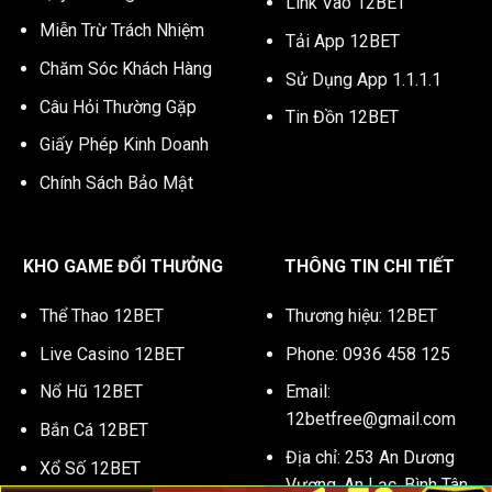
Link Vào 12BET
Miễn Trừ Trách Nhiệm
Tải App 12BET
Chăm Sóc Khách Hàng
Sử Dụng App 1.1.1.1
Câu Hỏi Thường Gặp
Tin Đồn 12BET
Giấy Phép Kinh Doanh
Chính Sách Bảo Mật
KHO GAME ĐỔI THƯỞNG
THÔNG TIN CHI TIẾT
Thể Thao 12BET
Thương hiệu: 12BET
Live Casino 12BET
Phone: 0936 458 125
Nổ Hũ 12BET
Email:
12betfree@gmail.com
Bắn Cá 12BET
Địa chỉ: 253 An Dương
Xổ Số 12BET
Vương, An Lạc, Bình Tân,