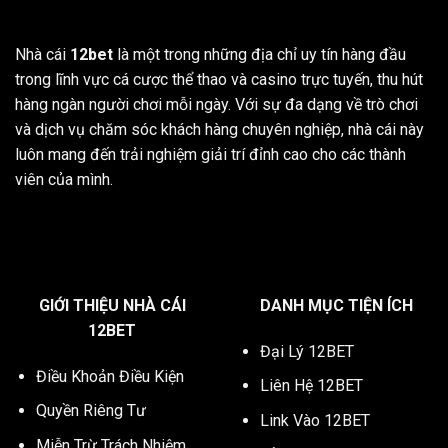
12bet
Nhà cái
12bet
là một trong những địa chỉ uy tín hàng đầu
trong lĩnh vực cá cược thể thao và casino trực tuyến, thu hút
hàng ngàn người chơi mỗi ngày. Với sự đa dạng về trò chơi
và dịch vụ chăm sóc khách hàng chuyên nghiệp, nhà cái này
luôn mang đến trải nghiệm giải trí đỉnh cao cho các thành
viên của mình.
GIỚI THIỆU NHÀ CÁI
DANH MỤC TIỆN ÍCH
12BET
Đại Lý 12BET
Điều Khoản Điều Kiện
Liên Hệ 12BET
Quyền Riêng Tư
Link Vào 12BET
Miễn Trừ Trách Nhiệm