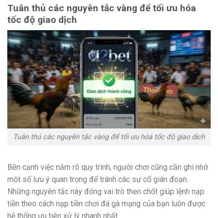
Tuân thủ các nguyên tắc vàng để tối ưu hóa
tốc độ giao dịch
Tuân thủ các nguyên tắc vàng để tối ưu hóa tốc độ giao dịch
Bên cạnh việc nắm rõ quy trình, người chơi cũng cần ghi nhớ
một số lưu ý quan trọng để tránh các sự cố gián đoạn.
Những nguyên tắc này đóng vai trò then chốt giúp lệnh nạp
tiền theo cách nạp tiền chơi đá gà mạng của bạn luôn được
hệ thống ưu tiên xử lý nhanh nhất.