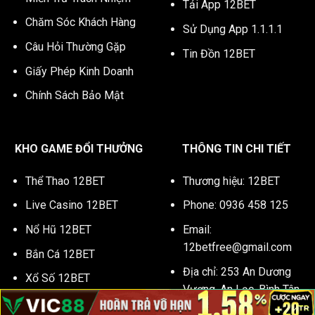
Tải App 12BET
Chăm Sóc Khách Hàng
Sử Dụng App 1.1.1.1
Câu Hỏi Thường Gặp
Tin Đồn 12BET
Giấy Phép Kinh Doanh
Chính Sách Bảo Mật
KHO GAME ĐỔI THƯỞNG
THÔNG TIN CHI TIẾT
Thể Thao 12BET
Thương hiệu: 12BET
Live Casino 12BET
Phone: 0936 458 125
Nổ Hũ 12BET
Email:
12betfree@gmail.com
Bắn Cá 12BET
Địa chỉ: 253 An Dương
Xổ Số 12BET
Vương, An Lạc, Bình Tân,
Game Bài 12BET
Thành phố Hồ Chí Minh,