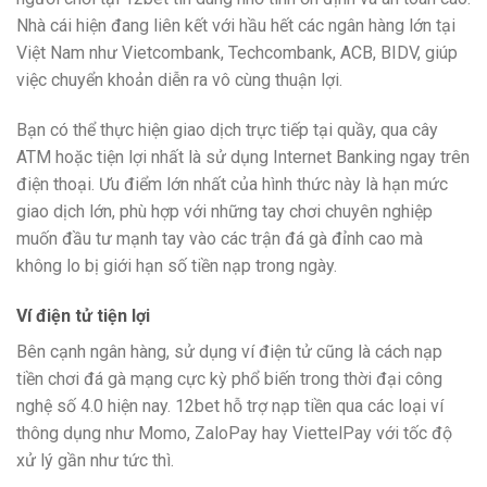
Nhà cái hiện đang liên kết với hầu hết các ngân hàng lớn tại
Việt Nam như Vietcombank, Techcombank, ACB, BIDV, giúp
việc chuyển khoản diễn ra vô cùng thuận lợi.
Bạn có thể thực hiện giao dịch trực tiếp tại quầy, qua cây
ATM hoặc tiện lợi nhất là sử dụng Internet Banking ngay trên
điện thoại. Ưu điểm lớn nhất của hình thức này là hạn mức
giao dịch lớn, phù hợp với những tay chơi chuyên nghiệp
muốn đầu tư mạnh tay vào các trận đá gà đỉnh cao mà
không lo bị giới hạn số tiền nạp trong ngày.
Ví điện tử tiện lợi
Bên cạnh ngân hàng, sử dụng ví điện tử cũng là cách nạp
tiền chơi đá gà mạng cực kỳ phổ biến trong thời đại công
nghệ số 4.0 hiện nay. 12bet hỗ trợ nạp tiền qua các loại ví
thông dụng như Momo, ZaloPay hay ViettelPay với tốc độ
xử lý gần như tức thì.