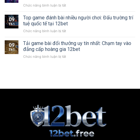
thẻ
Tuyệt
đầu
Chức năng bình luận bị tắt
ở
cào
kỹ
Cách
điện
xưng
nhận
Top game đánh bài nhiều người chơi: Đấu trường trí
thoại:
vương
09
code
Giao
tuệ quốc tế tại 12bet
tại
Th1
game
dịch
12bet
Chức năng bình luận bị tắt
ở
bài
siêu
Top
miễn
tốc
game
Tải game bài đổi thưởng uy tín nhất: Chạm tay vào
phí:
tại
09
đánh
Săn
đẳng cấp hoàng gia 12bet
12bet
Th1
bài
quà
Chức năng bình luận bị tắt
ở
nhiều
khủng
Tải
người
từ
game
chơi:
12bet
bài
Đấu
đổi
trường
thưởng
trí
uy
tuệ
tín
quốc
nhất:
tế
Chạm
tại
tay
12bet
vào
đẳng
cấp
hoàng
gia