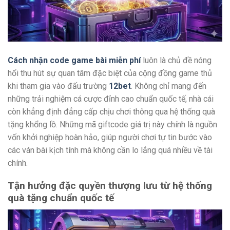
Cách nhận code game bài miễn phí
luôn là chủ đề nóng
hổi thu hút sự quan tâm đặc biệt của cộng đồng game thủ
khi tham gia vào đấu trường
12bet
. Không chỉ mang đến
những trải nghiệm cá cược đỉnh cao chuẩn quốc tế, nhà cái
còn khẳng định đẳng cấp chịu chơi thông qua hệ thống quà
tặng khổng lồ. Những mã giftcode giá trị này chính là nguồn
vốn khởi nghiệp hoàn hảo, giúp người chơi tự tin bước vào
các ván bài kịch tính mà không cần lo lắng quá nhiều về tài
chính.
Tận hưởng đặc quyền thượng lưu từ hệ thống
quà tặng chuẩn quốc tế