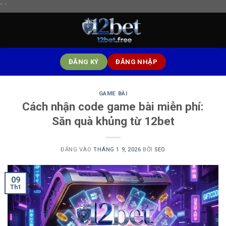
"
"
Bỏ
qua
nội
dung
ĐĂNG KÝ
ĐĂNG NHẬP
GAME BÀI
Cách nhận code game bài miễn phí:
Săn quà khủng từ 12bet
ĐĂNG VÀO
THÁNG 1 9, 2026
BỞI
SEO
09
Th1