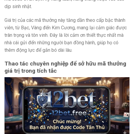
dịp sinh nhật.
Giá trị của các mã thưởng này tăng dần theo cấp bậc thành
viên, từ Bạc, Vàng đến Kim Cương, mang lại cảm giác được
trân trọng và tôn vinh. Đây là lời cảm ơn thiết thực nhất mà
nhà cái gửi đến những người bạn đồng hành, giúp họ có
thêm động lực để gắn bó dài lâu.
Thao tác chuyên nghiệp để sở hữu mã thưởng
giá trị trong tích tắc