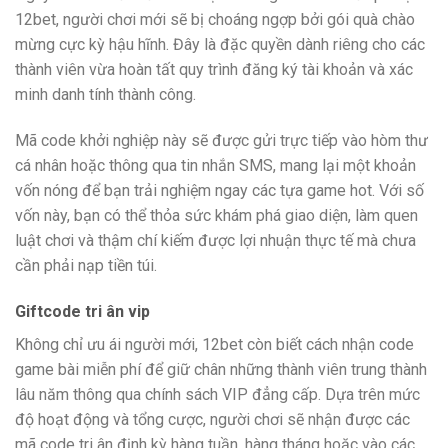
12bet, người chơi mới sẽ bị choáng ngợp bởi gói quà chào
mừng cực kỳ hậu hĩnh. Đây là đặc quyền dành riêng cho các
thành viên vừa hoàn tất quy trình đăng ký tài khoản và xác
minh danh tính thành công.
Mã code khởi nghiệp này sẽ được gửi trực tiếp vào hòm thư
cá nhân hoặc thông qua tin nhắn SMS, mang lại một khoản
vốn nóng để bạn trải nghiệm ngay các tựa game hot. Với số
vốn này, bạn có thể thỏa sức khám phá giao diện, làm quen
luật chơi và thậm chí kiếm được lợi nhuận thực tế mà chưa
cần phải nạp tiền túi.
Giftcode tri ân vip
Không chỉ ưu ái người mới, 12bet còn biết cách nhận code
game bài miễn phí để giữ chân những thành viên trung thành
lâu năm thông qua chính sách VIP đẳng cấp. Dựa trên mức
độ hoạt động và tổng cược, người chơi sẽ nhận được các
mã code tri ân định kỳ hàng tuần, hàng tháng hoặc vào các